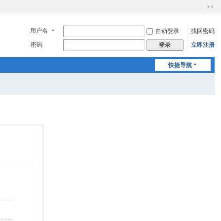
切
换
用户名
自动登录
找回密码
到
窄
密码
立即注册
登录
版
快捷导航